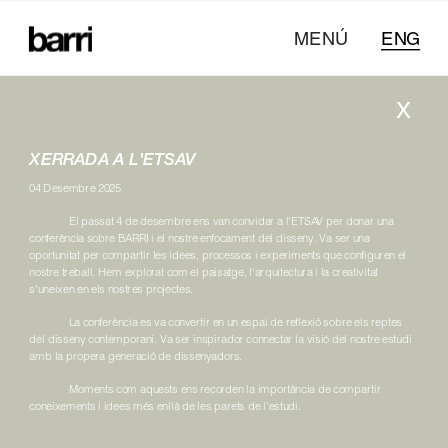
MENÚ
ENG
X
XERRADA A L'ETSAV
04 Desembre 2025
El passat 4 de desembre ens van convidar a l'ETSAV per donar una 
conferència sobre BARRI i el nostre enfocament del disseny. Va ser una 
oportunitat per compartir les idees, processos i experiments que configuren el 
nostre treball. Hem explorat com el paisatge, l'arquitectura i la creativitat 
s'uneixen en els nostres projectes.
La conferència es va convertir en un espai de reflexió sobre els reptes 
del disseny contemporani. Va ser inspirador connectar la visió del nostre estudi 
amb la propera generació de dissenyadors.
Moments com aquests ens recorden la importància de compartir 
coneixements i idees més enllà de les parets de l'estudi.