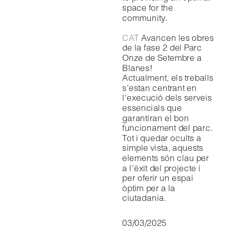
space for the 
community.
CAT
 Avancen les obres 
de la fase 2 del Parc 
Onze de Setembre a 
Blanes!
Actualment, els treballs 
s’estan centrant en 
l’execució dels serveis 
essencials que 
garantiran el bon 
funcionament del parc. 
Tot i quedar ocults a 
simple vista, aquests 
elements són clau per 
a l’èxit del projecte i 
per oferir un espai 
òptim per a la 
ciutadania.
03/03/2025