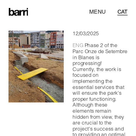
MENU
CAT
12/03/2025
ENG 
Phase 2 of the 
Parc Onze de Setembre 
in Blanes is 
progressing! 
Currently, the work is 
focused on 
implementing the 
essential services that 
will ensure the park's 
proper functioning.
Although these 
elements remain 
hidden from view, they 
are crucial to the 
project's success and 
to providing an optimal 