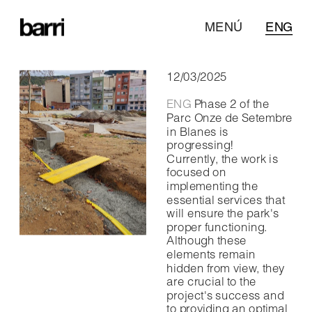
MENÚ
ENG
12/03/2025
ENG 
Phase 2 of the 
Parc Onze de Setembre 
in Blanes is 
progressing! 
Currently, the work is 
focused on 
implementing the 
essential services that 
will ensure the park's 
proper functioning.
Although these 
elements remain 
hidden from view, they 
are crucial to the 
project's success and 
to providing an optimal 