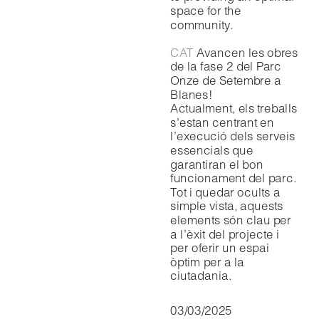
space for the 
community.
CAT
 Avancen les obres 
de la fase 2 del Parc 
Onze de Setembre a 
Blanes!
Actualment, els treballs 
s’estan centrant en 
l’execució dels serveis 
essencials que 
garantiran el bon 
funcionament del parc. 
Tot i quedar ocults a 
simple vista, aquests 
elements són clau per 
a l’èxit del projecte i 
per oferir un espai 
òptim per a la 
ciutadania.
03/03/2025