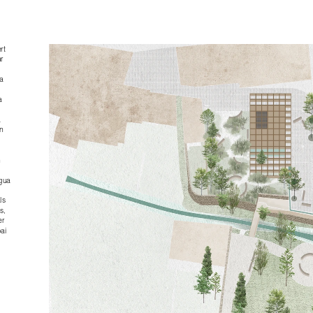
t 
r 
 
 
 
gua 
s 
, 
r 
ai 