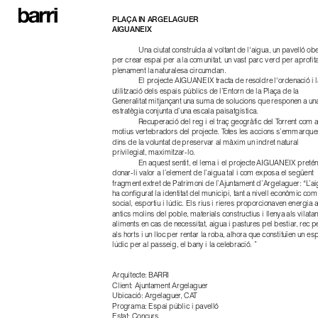
PLAÇA IN ARGELAGUER
AIGUANEIX
Una ciutat construïda al voltant de l'aigua, un pavelló ober
per crear espai per a la comunitat, un vast parc verd per aprofita
plenament la naturalesa circumdan.
El projecte AIGUANEIX tracta de resoldre l'ordenació i la
utilització dels espais públics de l’Entorn de la Plaça de la 
Generalitat mitjançant una suma de solucions que responen a una
estratègia conjunta d’una escala paisatgística.
Recuperació del reg i el traç geogràfic del Torrent com a 
motius vertebradors del projecte. Totes les accions s’emmarquen
dins de la voluntat de preservar al màxim un indret natural 
privilegiat, maximitzar-lo.
En aquest sentit, el lema i el projecte AIGUANEIX pretén 
donar-li valor a l’element de l’aigua tal i com exposa el següent 
fragment extret de Patrimoni de l’Ajuntament d’Argelaguer: “L’ai
ha configurat la identitat del municipi, tant a nivell econòmic com 
social, esportiu i lúdic. Els rius i rieres proporcionaven energia al
antics molins del poble, materials constructius i llenya als vilatans
aliments en cas de necessitat, aigua i pastures pel bestiar, rec pe
als horts i un lloc per rentar la roba, alhora que constituïen un esp
lúdic per al passeig, el bany i la celebració. ”
Arquitecte: BARRI
Client: Ajuntament Argelaguer
Ubicació: Argelaguer, CAT
Programa: Espai públic i pavelló
Estat: Concurs